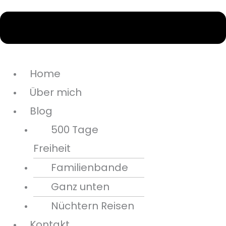
Home
Über mich
Blog
500 Tage
Freiheit
Familienbande
Ganz unten
Nüchtern Reisen
Kontakt